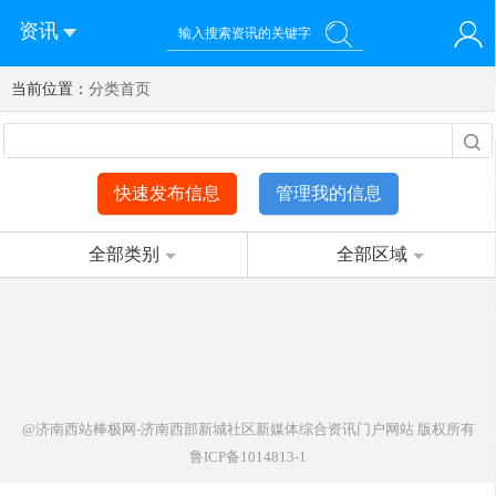
资讯
当前位置：
您好！欢迎来到济南西站棒极网-济南西部新城社区新媒体综
分类首页
登录
合资讯门户网站
注册
微信快速登录
快速发布信息
管理我的信息
全部类别
全部区域
@济南西站棒极网-济南西部新城社区新媒体综合资讯门户网站
版权所有
鲁ICP备1014813-1