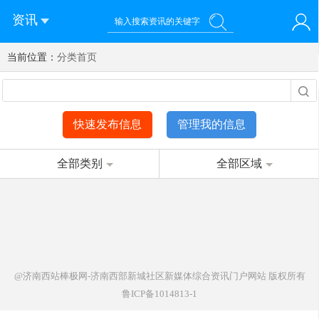
资讯
当前位置：
您好！欢迎来到济南西站棒极网-济南西部新城社区新媒体综
分类首页
登录
合资讯门户网站
注册
微信快速登录
快速发布信息
管理我的信息
全部类别
全部区域
@济南西站棒极网-济南西部新城社区新媒体综合资讯门户网站
版权所有
鲁ICP备1014813-1