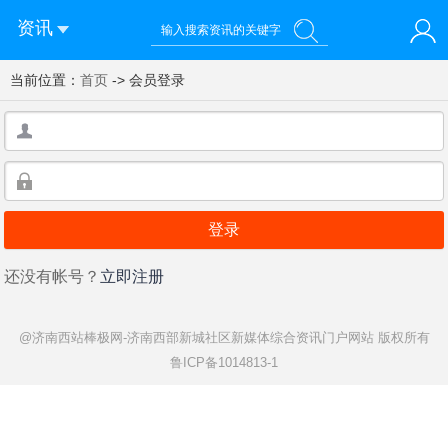
资讯
当前位置：
您好！欢迎来到济南西站棒极网-济南西部新城社区新媒体综
首页
-> 会员登录
登录
合资讯门户网站
注册
微信快速登录
用
户
用
名：
户
名：
还没有帐号？
立即注册
@济南西站棒极网-济南西部新城社区新媒体综合资讯门户网站
版权所有
鲁ICP备1014813-1