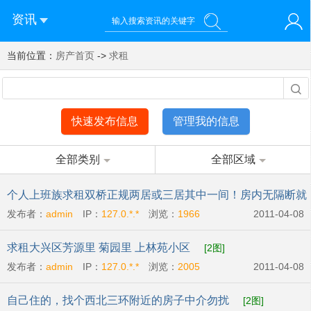
资讯
当前位置：
您好！欢迎来到济南西站棒极网-济南西部新城社区新媒体综
房产首页
->
求租
登录
合资讯门户网站
注册
微信快速登录
快速发布信息
管理我的信息
全部类别
全部区域
个人上班族求租双桥正规两居或三居其中一间！房内无隔断就
发布者：
admin
IP：
127.0.*.*
浏览：
1966
2011-04-08
行
[2图]
求租大兴区芳源里 菊园里 上林苑小区
[2图]
发布者：
admin
IP：
127.0.*.*
浏览：
2005
2011-04-08
自己住的，找个西北三环附近的房子中介勿扰
[2图]