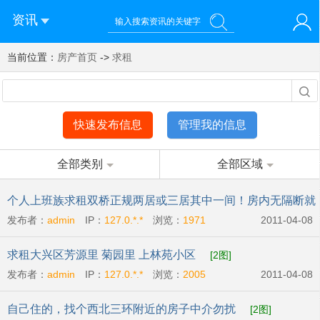
资讯
当前位置：
您好！欢迎来到济南西站棒极网-济南西部新城社区新媒体综
房产首页
->
求租
登录
合资讯门户网站
注册
微信快速登录
快速发布信息
管理我的信息
全部类别
全部区域
个人上班族求租双桥正规两居或三居其中一间！房内无隔断就
发布者：
admin
IP：
127.0.*.*
浏览：
1971
2011-04-08
行
[2图]
求租大兴区芳源里 菊园里 上林苑小区
[2图]
发布者：
admin
IP：
127.0.*.*
浏览：
2005
2011-04-08
自己住的，找个西北三环附近的房子中介勿扰
[2图]