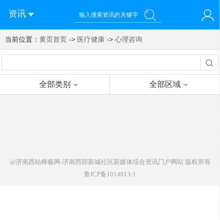
资讯
当前位置：
您好！欢迎来到济南西站棒极网-济南西部新城社区新媒体综
黄页首页
->
医疗健康
->
心理咨询
登录
合资讯门户网站
注册
微信快速登录
全部类别
全部区域
@济南西站棒极网-济南西部新城社区新媒体综合资讯门户网站
版权所有
鲁ICP备1014813-1