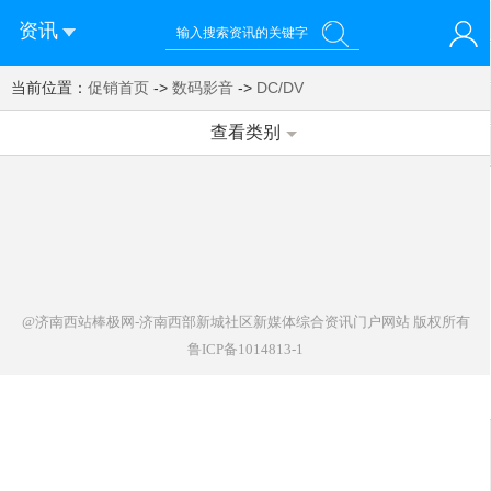
资讯
当前位置：
您好！欢迎来到济南西站棒极网-济南西部新城社区新媒体综
促销首页
->
数码影音
->
DC/DV
登录
合资讯门户网站
注册
微信快速登录
查看类别
@济南西站棒极网-济南西部新城社区新媒体综合资讯门户网站
版权所有
鲁ICP备1014813-1