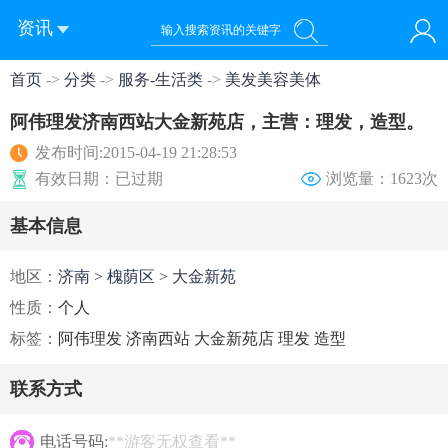
资讯
首页
->
分类
->
服务-生活类
->
美发美容美体
您好！欢迎来到济南西站棒极网-济南西部新城社区新媒体综
登录
合资讯门户网站
注册
微信快速登录
阿伟理发济南西站大金新苑店，主营：理发，造型。
发布时间:2015-04-19 21:28:53
有效日期：已过期
浏览量：1623次
基本信息
地区：
济南
>
槐荫区
>
大金新苑
性质：
个人
标签：
阿伟理发 济南西站 大金新苑店 理发 造型
联系方式
电话号码:
**游客无权查看**