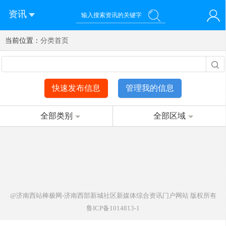
资讯
当前位置：
您好！欢迎来到济南西站棒极网-济南西部新城社区新媒体综
分类首页
登录
合资讯门户网站
注册
微信快速登录
快速发布信息
管理我的信息
全部类别
全部区域
@济南西站棒极网-济南西部新城社区新媒体综合资讯门户网站
版权所有
鲁ICP备1014813-1