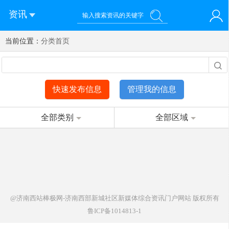
资讯
当前位置：
您好！欢迎来到济南西站棒极网-济南西部新城社区新媒体综
分类首页
登录
合资讯门户网站
注册
微信快速登录
快速发布信息
管理我的信息
全部类别
全部区域
@济南西站棒极网-济南西部新城社区新媒体综合资讯门户网站
版权所有
鲁ICP备1014813-1