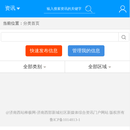
资讯
当前位置：
您好！欢迎来到济南西站棒极网-济南西部新城社区新媒体综
分类首页
登录
合资讯门户网站
注册
微信快速登录
快速发布信息
管理我的信息
全部类别
全部区域
@济南西站棒极网-济南西部新城社区新媒体综合资讯门户网站
版权所有
鲁ICP备1014813-1