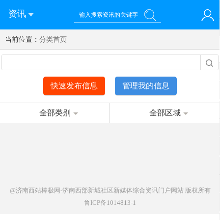
资讯
当前位置：
您好！欢迎来到济南西站棒极网-济南西部新城社区新媒体综
分类首页
登录
合资讯门户网站
注册
微信快速登录
快速发布信息
管理我的信息
全部类别
全部区域
@济南西站棒极网-济南西部新城社区新媒体综合资讯门户网站
版权所有
鲁ICP备1014813-1