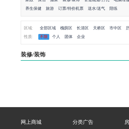
养生保健
旅游
订票/特价机票
送水/送气
陪练
区域:
全部区域
槐荫区
长清区
天桥区
市中区
性质:
不限
个人
团体
企业
装修/装饰
网上商城
分类广告