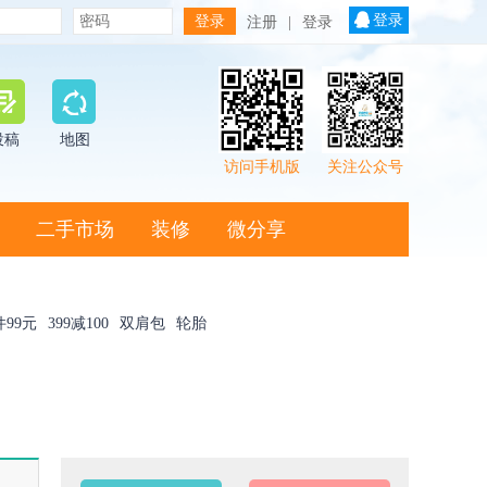
登录
注册
|
登录
投稿
地图
访问手机版
关注公众号
二手市场
装修
微分享
件99元
399减100
双肩包
轮胎