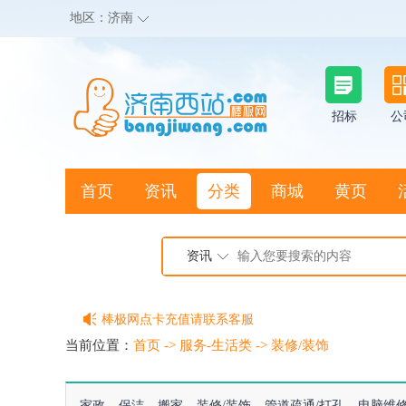
地区：
济南
招标
公
首页
资讯
分类
商城
黄页
地图搜店
资讯
棒极网点卡充值请联系客服
客服QQ:2692290505
当前位置：
首页
->
服务-生活类
->
装修/装饰
充100送20
家政
保洁
搬家
装修/装饰
管道疏通/打孔
电脑维