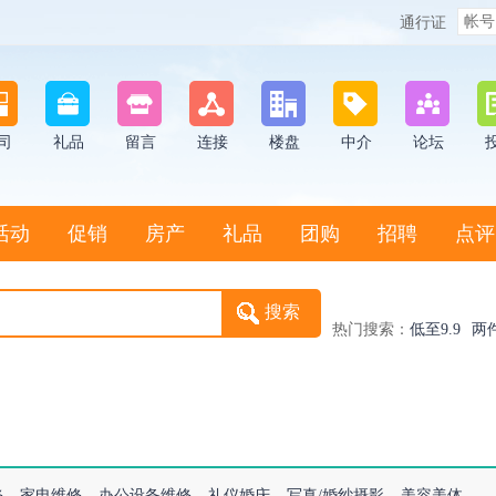
通行证
司
礼品
留言
连接
楼盘
中介
论坛
活动
促销
房产
礼品
团购
招聘
点评
热门搜索：
低至9.9
两
修
家电维修
办公设备维修
礼仪婚庆
写真/婚纱摄影
美容美体