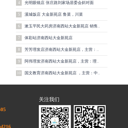
4
光明眼镜店 张庄路刘家场居委会斜对面
5
溪城饭店 大金新苑店 鲁菜，川菜
6
漱玉平民大药房济南西站大金新苑店 销售..
7
体彩站济南西站大金新苑店
8
芳芳理发店济南西站大金新苑店，主营：..
9
阿伟理发济南西站大金新苑店，主营：理..
10
国文教育济南西站大金新苑店 ，主营：中..
关注我们
505
l216