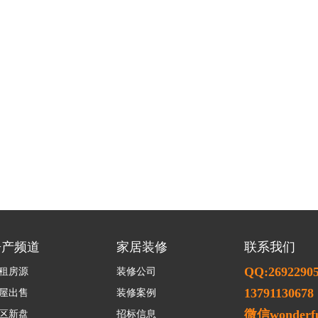
房产频道
家居装修
联系我们
QQ:2692290
租房源
装修公司
13791130678
屋出售
装修案例
微信wonderfu
区新盘
招标信息