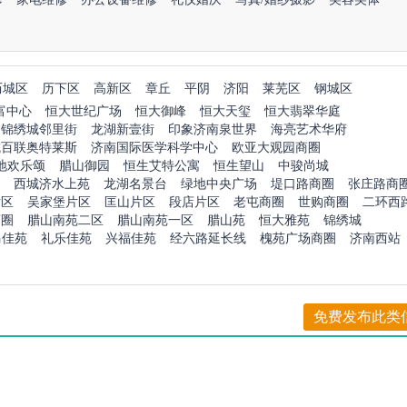
历城区
历下区
高新区
章丘
平阴
济阳
莱芜区
钢城区
富中心
恒大世纪广场
恒大御峰
恒大天玺
恒大翡翠华庭
锦绣城邻里街
龙湖新壹街
印象济南泉世界
海亮艺术华府
城百联奥特莱斯
济南国际医学科学中心
欧亚大观园商圈
地欢乐颂
腊山御园
恒生艾特公寓
恒生望山
中骏尚城
西城济水上苑
龙湖名景台
绿地中央广场
堤口路商圈
张庄路商
片区
吴家堡片区
匡山片区
段店片区
老屯商圈
世购商圈
二环西
商圈
腊山南苑二区
腊山南苑一区
腊山苑
恒大雅苑
锦绣城
马佳苑
礼乐佳苑
兴福佳苑
经六路延长线
槐苑广场商圈
济南西站
免费发布此类