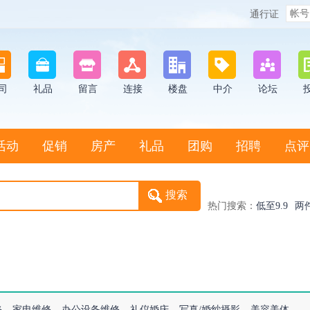
通行证
司
礼品
留言
连接
楼盘
中介
论坛
活动
促销
房产
礼品
团购
招聘
点评
热门搜索：
低至9.9
两
修
家电维修
办公设备维修
礼仪婚庆
写真/婚纱摄影
美容美体