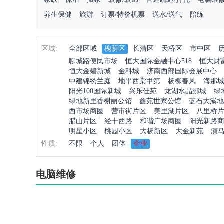
养生保健
旅游
订票/特价机票
送水/送气
陪练
区域:
全部区域
槐荫区
长清区
天桥区
市中区
聊城路便民市场
恒大国际金融中心518
恒大财
恒大金碧新城
金科城
济南西部国际会展中心
中建锦绣兰庭
地平西棠甲第
杨柳春风
海那
阳光100国际新城
兴乐佳苑
龙湖水晶郦城
绿
绿地新里香榭丽公馆
鑫苑世家公馆
蓝石大溪地
西市场商圈
营市街片区
美里湖片区
八里桥
腊山片区
经十西路
和谐广场商圈
阳光新路
明星小区
桃园小区
大杨新区
大金新苑
演
性质:
不限
个人
团体
企业
电脑维修