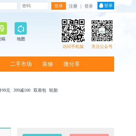
登录
注册
|
登录
投稿
地图
访问手机版
关注公众号
二手市场
装修
微分享
件99元
399减100
双肩包
轮胎