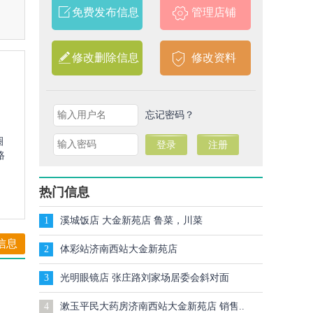
免费发布信息
管理店铺
修改删除信息
修改资料
忘记密码？
圈
路
热门信息
1
溪城饭店 大金新苑店 鲁菜，川菜
信息
2
体彩站济南西站大金新苑店
3
光明眼镜店 张庄路刘家场居委会斜对面
4
漱玉平民大药房济南西站大金新苑店 销售..