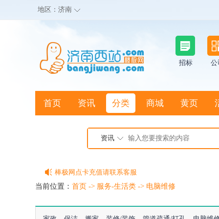
地区：
济南
招标
公
首页
资讯
分类
商城
黄页
地图搜店
资讯
棒极网点卡充值请联系客服
客服QQ:2692290505
当前位置：
首页
->
服务-生活类
->
电脑维修
充100送20
家政
保洁
搬家
装修/装饰
管道疏通/打孔
电脑维