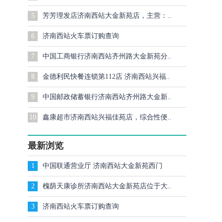
5
芳芳理发店济南西站大金新苑店，主营：..
6
济南西站火车票订购查询
7
中国工商银行济南西站齐州路大金新苑分..
8
金德利民快餐连锁第112店 济南西站兴福..
9
中国邮政储蓄银行济南西站齐州路大金新..
10
鑫康超市济南西站兴福佳苑店，综合性便..
最新浏览
1
中国联通营业厅 济南西站大金新苑西门
2
槐荫天康诊所济南西站大金新苑店位于大..
3
济南西站火车票订购查询