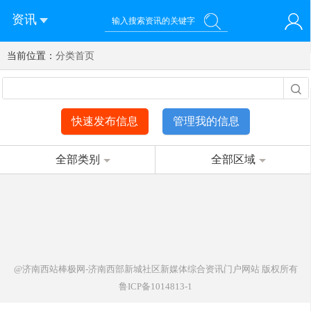
资讯
当前位置：
您好！欢迎来到济南西站棒极网-济南西部新城社区新媒体综
分类首页
登录
合资讯门户网站
注册
微信快速登录
快速发布信息
管理我的信息
全部类别
全部区域
@济南西站棒极网-济南西部新城社区新媒体综合资讯门户网站
版权所有
鲁ICP备1014813-1