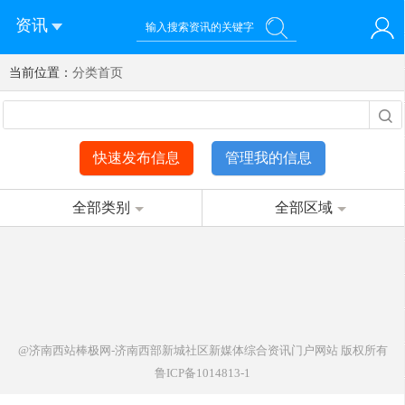
资讯
当前位置：
您好！欢迎来到济南西站棒极网-济南西部新城社区新媒体综
分类首页
登录
合资讯门户网站
注册
微信快速登录
快速发布信息
管理我的信息
全部类别
全部区域
@济南西站棒极网-济南西部新城社区新媒体综合资讯门户网站
版权所有
鲁ICP备1014813-1