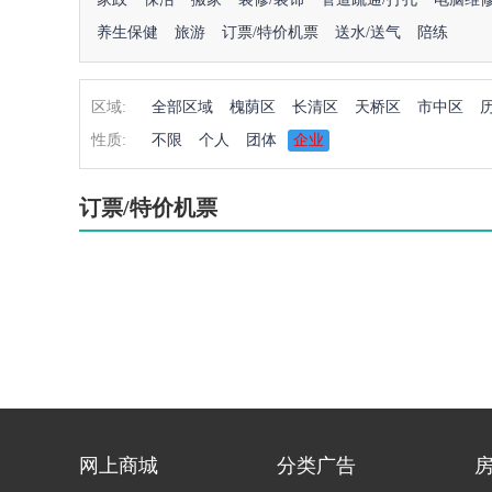
养生保健
旅游
订票/特价机票
送水/送气
陪练
区域:
全部区域
槐荫区
长清区
天桥区
市中区
性质:
不限
个人
团体
企业
订票/特价机票
网上商城
分类广告