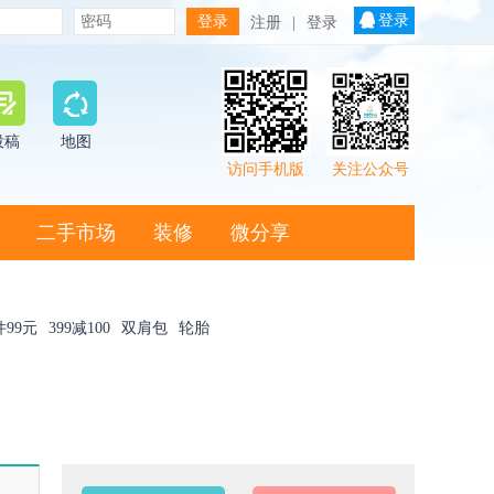
登录
注册
|
登录
投稿
地图
访问手机版
关注公众号
二手市场
装修
微分享
件99元
399减100
双肩包
轮胎