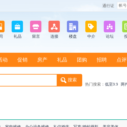
通行证
司
礼品
留言
连接
楼盘
中介
论坛
活动
促销
房产
礼品
团购
招聘
点评
热门搜索：
低至9.9
两
修
家电维修
办公设备维修
礼仪婚庆
写真/婚纱摄影
美容美体