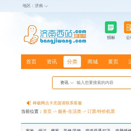
地区：
济南
招标
公
首页
资讯
分类
商城
黄页
地图搜店
资讯
棒极网点卡充值请联系客服
客服QQ:2692290505
当前位置：
首页
->
服务-生活类
->
订票/特价机票
充100送20
家政
保洁
搬家
装修/装饰
管道疏通/打孔
电脑维