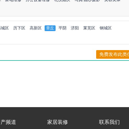
历城区
历下区
高新区
章丘
平阴
济阳
莱芜区
钢城区
免费发布此类
房产频道
家居装修
联系我们