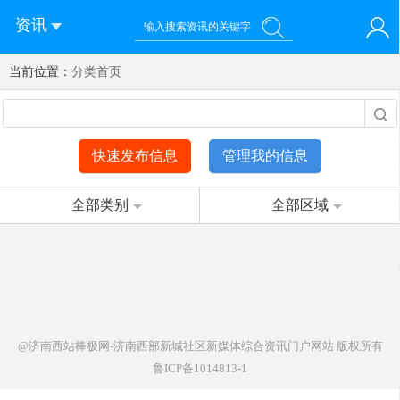
资讯
当前位置：
您好！欢迎来到济南西站棒极网-济南西部新城社区新媒体综
分类首页
登录
合资讯门户网站
注册
微信快速登录
快速发布信息
管理我的信息
全部类别
全部区域
@济南西站棒极网-济南西部新城社区新媒体综合资讯门户网站
版权所有
鲁ICP备1014813-1