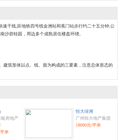
干线;距地铁四号线金洲站和蕉门站步行约二十五分钟;公
区南沙碧桂园，周边多个成熟居住楼盘环绕。
。建筑形体以点、线、面为构成的三要素，注意总体形态的
场
恒大绿洲
东银房地产
广州恒大地产集团
司
18000元/平米
元/平米