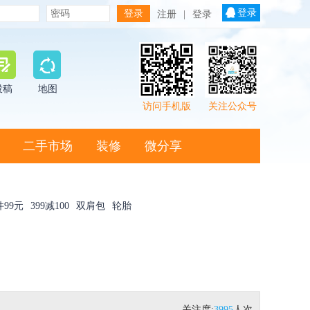
登录
注册
|
登录
投稿
地图
访问手机版
关注公众号
二手市场
装修
微分享
件99元
399减100
双肩包
轮胎
关注度:
3995
人次