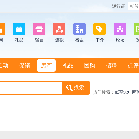
通行证
司
礼品
留言
连接
楼盘
中介
论坛
活动
促销
房产
礼品
团购
招聘
点评
热门搜索：
低至9.9
两