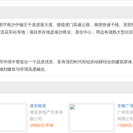
南沙中轴主干道进港大道、接驳虎门高速公路、南部快速干线、东部快速
州流花车站等地；项目所在地是南沙商业、居住中心，周边有成熟大型社
环境中塑造出一个品质优良、富有强烈时代特征的动静结合的建筑群体
做到建筑与环境高度融合。
港安银座
东银广
港安房地产开发有
广州市
限公司
有限公
20000元/平米
15000