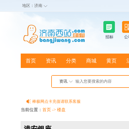
地区：
济南
招标
公
首页
资讯
分类
商城
黄页
地图搜店
资讯
棒极网点卡充值请联系客服
客服QQ:2692290505
当前位置：
首页
->
楼盘
充100送20