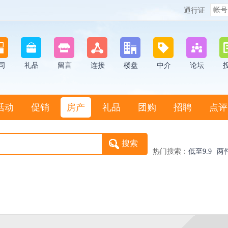
通行证
司
礼品
留言
连接
楼盘
中介
论坛
活动
促销
房产
礼品
团购
招聘
点评
热门搜索：
低至9.9
两