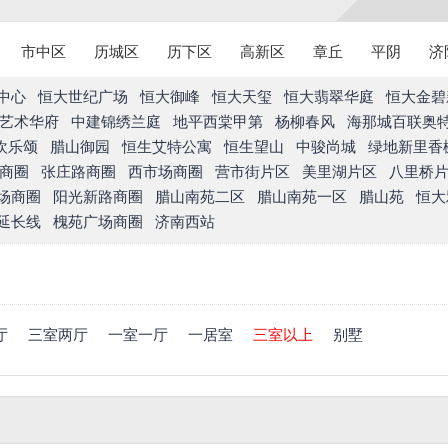
市中区
历城区
历下区
高新区
章丘
平阴
济
中心
恒大世纪广场
恒大御峰
恒大天玺
恒大翡翠华庭
恒大金碧
艺术华府
中建锦绣兰庭
地平西棠甲第
杨柳春风
海那城百联奥
欢乐颂
腊山御园
恒生艾特公寓
恒生望山
中骏尚城
绿地新里香
商圈
张庄路商圈
西市场商圈
营市街片区
美里湖片区
八里桥
场商圈
阳光新路商圈
腊山南苑二区
腊山南苑一区
腊山苑
恒大
延长线
槐苑广场商圈
济南西站
厅
三室两厅
一室一厅
一居室
三室以上
别墅