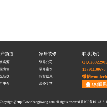
房产频道
家居装修
联系我们
QQ:2692290
租房源
装修公司
13791130678
屋出售
装修案例
微信wonderfu
区新盘
招标信息
产中介
装修学堂
QQ联系
Copyright@
http://www.bangjiwang.com
all rights reserved
鲁ICP备1014813-