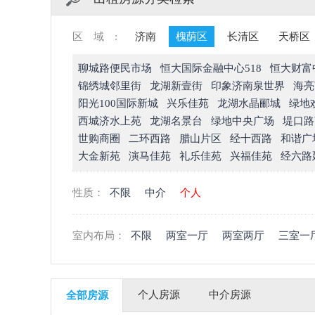
区域:
济南
槐荫区
长清区
天桥区
聊城路便民市场
恒大国际金融中心518
恒大财富
锦绣城邻里街
龙湖新壹街
印象济南泉世界
海亮
阳光100国际新城
兴乐佳苑
龙湖水晶郦城
绿地
西城济水上苑
龙湖名景台
绿地中央广场
堤口路
世购商圈
二环西路
腊山片区
经十西路
和谐广
大金新苑
演马佳苑
礼乐佳苑
兴福佳苑
经六路
性质：
不限
中介
个人
室内布局：
不限
两室一厅
两室两厅
三室一
个人房源
中介房源
全部房源