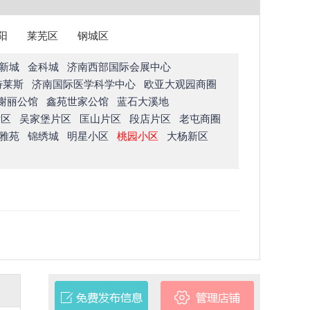
阳
莱芜区
钢城区
新城
金科城
济南西部国际会展中心
特莱斯
济南国际医学科学中心
欧亚大观园商圈
榭丽公馆
鑫苑世家公馆
蓝石大溪地
片区
吴家堡片区
匡山片区
段店片区
老屯商圈
雅苑
锦绣城
明星小区
桃园小区
大杨新区