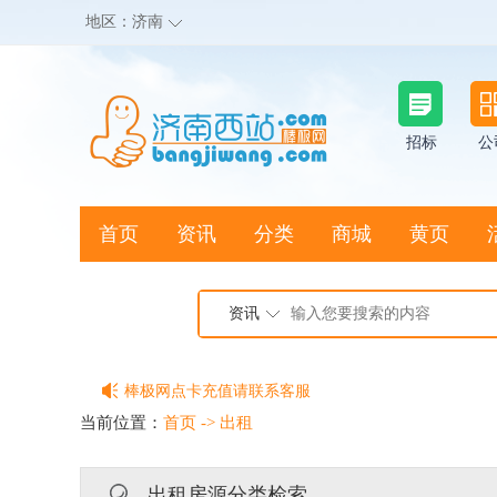
地区：
济南
招标
公
首页
资讯
分类
商城
黄页
地图搜店
资讯
棒极网点卡充值请联系客服
客服QQ:2692290505
当前位置：
首页
->
出租
充100送20
出租房源分类检索