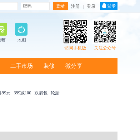
登录
注册
|
登录
投稿
地图
访问手机版
关注公众号
二手市场
装修
微分享
件99元
399减100
双肩包
轮胎