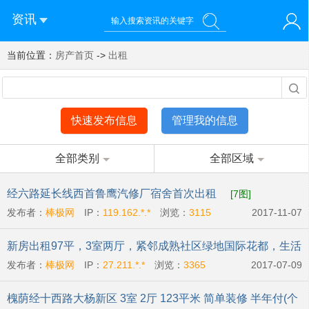
资讯
当前位置：
您好！欢迎来到济南西站棒极网-济南西部新城社区新媒体综
房产首页
->
出租
登录
合资讯门户网站
注册
微信快速登录
快速发布信息
管理我的信息
全部类别
全部区域
经六路延长线西首鲁鹰汽修厂宿舍首次出租
[7图]
发布者：
棒极网
IP：
119.162.*.*
浏览：
3115
2017-11-07
性质:
个人
新房出租97平，3室两厅，紧邻成熟社区绿地国际花都，生活
发布者：
棒极网
IP：
27.211.*.*
浏览：
3365
2017-07-09
便利
[6图]
性质:
个人
槐荫经十西路大杨新区 3室 2厅 123平米 简单装修 半年付(个