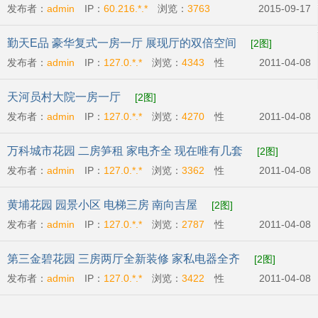
发布者：
admin
IP：
60.216.*.*
浏览：
3763
2015-09-17
人)
性质:
个人
勤天E品 豪华复式一房一厅 展现厅的双倍空间
[2图]
发布者：
admin
IP：
127.0.*.*
浏览：
4343
性
2011-04-08
质:
个人
天河员村大院一房一厅
[2图]
发布者：
admin
IP：
127.0.*.*
浏览：
4270
性
2011-04-08
质:
中介
万科城市花园 二房笋租 家电齐全 现在唯有几套
[2图]
发布者：
admin
IP：
127.0.*.*
浏览：
3362
性
2011-04-08
质:
中介
黄埔花园 园景小区 电梯三房 南向吉屋
[2图]
发布者：
admin
IP：
127.0.*.*
浏览：
2787
性
2011-04-08
质:
个人
第三金碧花园 三房两厅全新装修 家私电器全齐
[2图]
发布者：
admin
IP：
127.0.*.*
浏览：
3422
性
2011-04-08
质:
个人