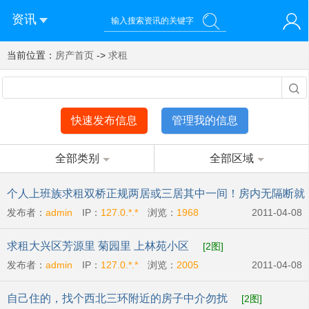
资讯
当前位置：
您好！欢迎来到济南西站棒极网-济南西部新城社区新媒体综
房产首页
->
求租
登录
合资讯门户网站
注册
微信快速登录
快速发布信息
管理我的信息
全部类别
全部区域
个人上班族求租双桥正规两居或三居其中一间！房内无隔断就
发布者：
admin
IP：
127.0.*.*
浏览：
1968
2011-04-08
行
[2图]
求租大兴区芳源里 菊园里 上林苑小区
[2图]
发布者：
admin
IP：
127.0.*.*
浏览：
2005
2011-04-08
自己住的，找个西北三环附近的房子中介勿扰
[2图]