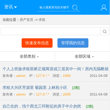
资讯
当前位置：
您好！欢迎来到济南西站棒极网-济南西部新城社区新媒体综
房产首页
->
求租
登录
合资讯门户网站
注册
微信快速登录
快速发布信息
管理我的信息
全部类别
全部区域
个人上班族求租双桥正规两居或三居其中一间！房内无隔断就
发布者：
admin
IP：
127.0.*.*
浏览：
1966
2011-04-08
行
[2图]
求租大兴区芳源里 菊园里 上林苑小区
[2图]
发布者：
admin
IP：
127.0.*.*
浏览：
2005
2011-04-08
自己住的，找个西北三环附近的房子中介勿扰
[2图]