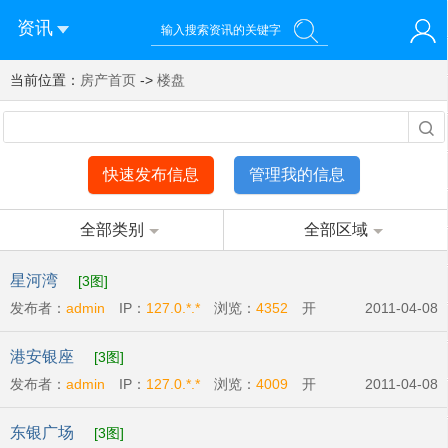
资讯
当前位置：
您好！欢迎来到济南西站棒极网-济南西部新城社区新媒体综
房产首页
->
楼盘
登录
合资讯门户网站
注册
微信快速登录
快速发布信息
管理我的信息
全部类别
全部区域
星河湾
[3图]
发布者：
admin
IP：
127.0.*.*
浏览：
4352
开
2011-04-08
发商:
广州宏富房地产有限公司
开盘时间:
2011-
港安银座
[3图]
04-09
发布者：
admin
IP：
127.0.*.*
浏览：
4009
开
2011-04-08
发商:
港安房地产开发有限公司
开盘时间:
2011-
东银广场
[3图]
04-14