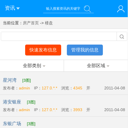
资讯
当前位置：
您好！欢迎来到济南西站棒极网-济南西部新城社区新媒体综
房产首页
->
楼盘
登录
合资讯门户网站
注册
微信快速登录
快速发布信息
管理我的信息
全部类别
全部区域
星河湾
[3图]
发布者：
admin
IP：
127.0.*.*
浏览：
4345
开
2011-04-08
发商:
广州宏富房地产有限公司
开盘时间:
2011-
港安银座
[3图]
04-09
发布者：
admin
IP：
127.0.*.*
浏览：
3993
开
2011-04-08
发商:
港安房地产开发有限公司
开盘时间:
2011-
东银广场
[3图]
04-14