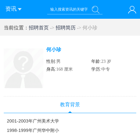
资讯
您好！欢迎来到济南西站棒极网-济南西部新城社区新媒体综
当前位置：
招聘首页
->
招聘简历
-> 何小珍
登录
合资讯门户网站
注册
微信快速登录
何小珍
性别:
男
年龄:
23 岁
身高:
168 厘米
学历:
中专
教育背景
2001-2003年广州美术大学
1998-1999年广州华中附小