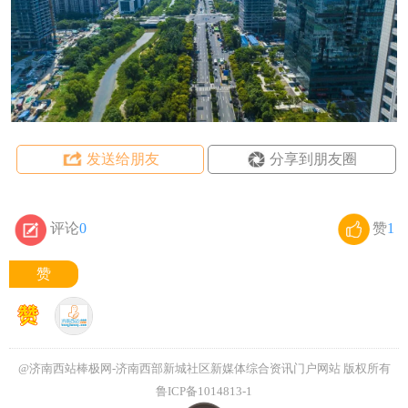
发送给朋友
分享到朋友圈
评论
0
赞
1
赞
@济南西站棒极网-济南西部新城社区新媒体综合资讯门户网站
版权所有
鲁ICP备1014813-1