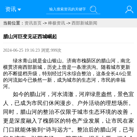
资讯
当前位置：
资讯首页
->
棒极资讯
->
西部新城新闻
您好！欢迎来到济南西站棒极网-济南西部新城社区新媒体综
合资讯门户网站
腊山河巨变见证西城崛起
2024-06-25 19:16:23
浏览:999次
绿水青山就是金山银山。济南市槐荫区的腊山河，南北
横贯济南西部新城，历史上曾是一条泄洪沟。随着城市更新
的不断提档升级，特别经过污水综合整治，这条全长4.6公里
的河流如今已焕然一新，成为城市的生态河，市民的幸福
河。
如今的腊山河，河水清澈，河岸绿意盎然，景色宜
人，已成为市民们休闲漫步、户外活动的理想场所。
同时，腊山河的整治不仅限于城市生态环境的改善，
更是深度融入了槐荫区的特色产业发展，让市民在家
门口就能体验到“诗与远方”。整治后的腊山河，已与