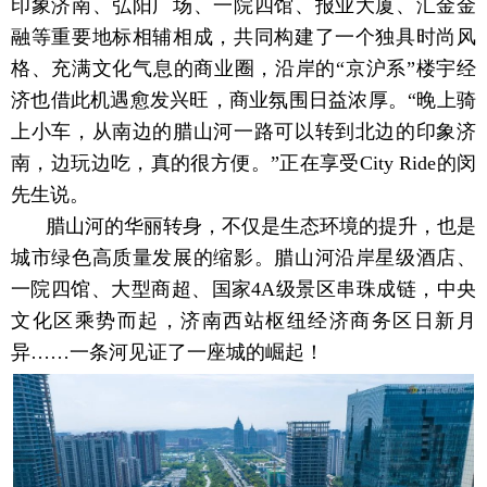
印象济南、弘阳广场、一院四馆、报业大厦、汇金金
融等重要地标相辅相成，共同构建了一个独具时尚风
格、充满文化气息的商业圈，沿岸的“京沪系”楼宇经
济也借此机遇愈发兴旺，商业氛围日益浓厚。“晚上骑
上小车，从南边的腊山河一路可以转到北边的印象济
南，边玩边吃，真的很方便。”正在享受City Ride的闵
先生说。
腊山河的华丽转身，不仅是生态环境的提升，也是
城市绿色高质量发展的缩影。腊山河沿岸星级酒店、
一院四馆、大型商超、国家4A级景区串珠成链，中央
文化区乘势而起，济南西站枢纽经济商务区日新月
异……一条河见证了一座城的崛起！