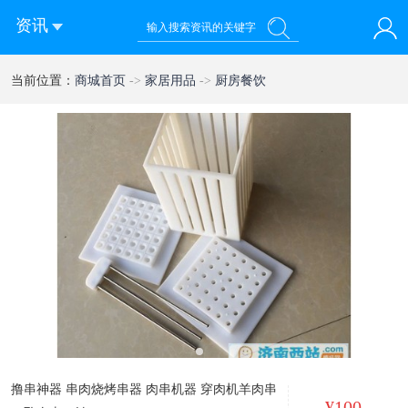
资讯
您好！欢迎来到济南西站棒极网-济南西部新城社区新媒体综
当前位置：
商城首页
->
家居用品
->
厨房餐饮
登录
合资讯门户网站
注册
微信快速登录
1
撸串神器 串肉烧烤串器 肉串机器 穿肉机羊肉串
¥100