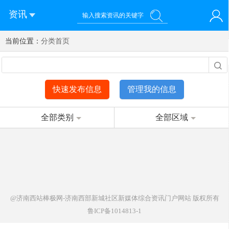
资讯
当前位置：
您好！欢迎来到济南西站棒极网-济南西部新城社区新媒体综
分类首页
登录
合资讯门户网站
注册
微信快速登录
快速发布信息
管理我的信息
全部类别
全部区域
@济南西站棒极网-济南西部新城社区新媒体综合资讯门户网站
版权所有
鲁ICP备1014813-1