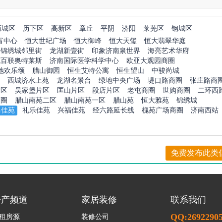
历城区
历下区
高新区
章丘
平阴
济阳
莱芜区
钢城区
富中心
恒大世纪广场
恒大御峰
恒大天玺
恒大翡翠华庭
锦绣城邻里街
龙湖新壹街
印象济南泉世界
海亮艺术华府
城百联奥特莱斯
济南国际医学科学中心
欧亚大观园商圈
地欢乐颂
腊山御园
恒生艾特公寓
恒生望山
中骏尚城
西城济水上苑
龙湖名景台
绿地中央广场
堤口路商圈
张庄路商
片区
吴家堡片区
匡山片区
段店片区
老屯商圈
世购商圈
二环西
商圈
腊山南苑二区
腊山南苑一区
腊山苑
恒大雅苑
锦绣城
马佳苑
礼乐佳苑
兴福佳苑
经六路延长线
槐苑广场商圈
济南西站
免费发布此类
房产频道
家居装修
联系我们
QQ:2692290
租房源
装修公司