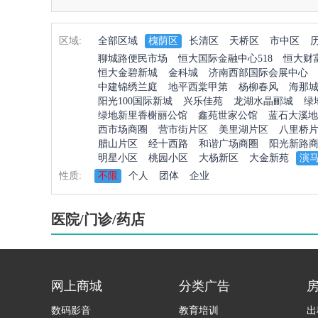
区域:
全部区域
槐荫区
长清区
天桥区
市中区
聊城路便民市场
恒大国际金融中心518
恒大财
恒大金碧新城
金科城
济南西部国际会展中心
中建锦绣兰庭
地平西棠甲第
杨柳春风
海那
阳光100国际新城
兴乐佳苑
龙湖水晶郦城
绿
绿地新里香榭丽公馆
鑫苑世家公馆
蓝石大溪地
西市场商圈
营市街片区
美里湖片区
八里桥
腊山片区
经十西路
和谐广场商圈
阳光新路
明星小区
桃园小区
大杨新区
大金新苑
演
性质:
不限
个人
团体
企业
医院/门诊/药店
网上商城
分类广告
数码影音
教育培训
出