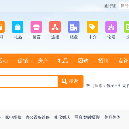
通行证
司
礼品
留言
连接
楼盘
中介
论坛
活动
促销
房产
礼品
团购
招聘
点评
热门搜索：
低至9.9
两
修
家电维修
办公设备维修
礼仪婚庆
写真/婚纱摄影
美容美体