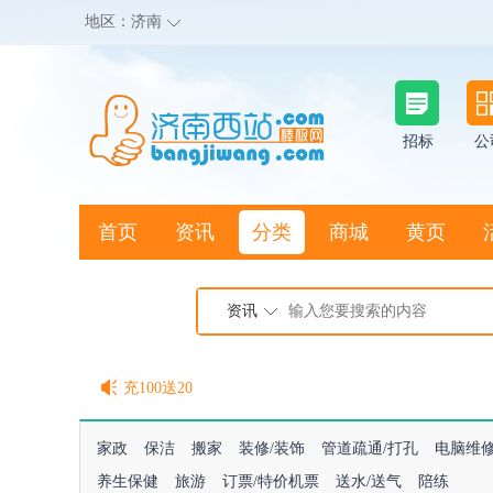
地区：
济南
招标
公
首页
资讯
分类
商城
黄页
地图搜店
资讯
棒极网点卡充值请联系客服
客服QQ:2692290505
充100送20
家政
保洁
搬家
装修/装饰
管道疏通/打孔
电脑维
养生保健
旅游
订票/特价机票
送水/送气
陪练