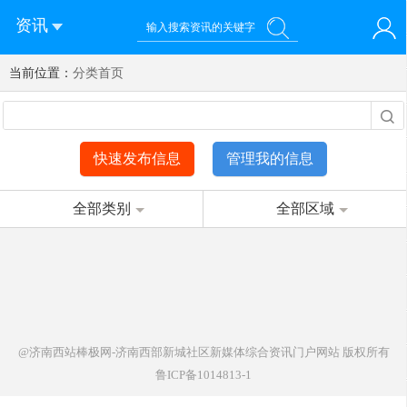
资讯
当前位置：
您好！欢迎来到济南西站棒极网-济南西部新城社区新媒体综
分类首页
登录
合资讯门户网站
注册
微信快速登录
快速发布信息
管理我的信息
全部类别
全部区域
@济南西站棒极网-济南西部新城社区新媒体综合资讯门户网站
版权所有
鲁ICP备1014813-1