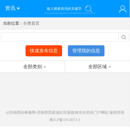
资讯
当前位置：
您好！欢迎来到济南西站棒极网-济南西部新城社区新媒体综
分类首页
登录
合资讯门户网站
注册
微信快速登录
快速发布信息
管理我的信息
全部类别
全部区域
@济南西站棒极网-济南西部新城社区新媒体综合资讯门户网站
版权所有
鲁ICP备1014813-1