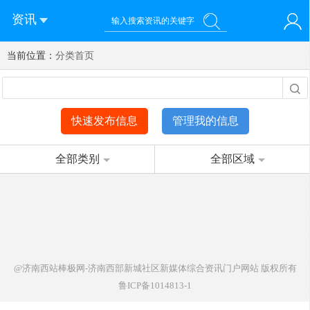
资讯
当前位置：
您好！欢迎来到济南西站棒极网-济南西部新城社区新媒体综
分类首页
登录
合资讯门户网站
注册
微信快速登录
快速发布信息
管理我的信息
全部类别
全部区域
@济南西站棒极网-济南西部新城社区新媒体综合资讯门户网站
版权所有
鲁ICP备1014813-1