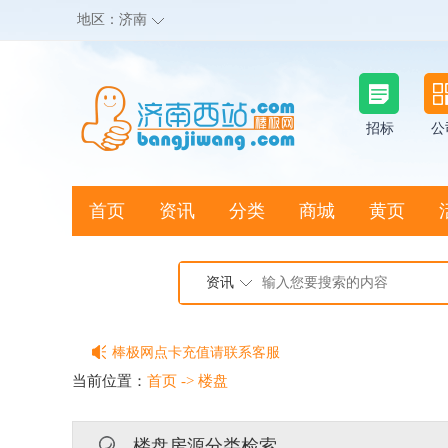
地区：
济南
招标
公
首页
资讯
分类
商城
黄页
地图搜店
资讯
棒极网点卡充值请联系客服
客服QQ:2692290505
当前位置：
首页
->
楼盘
充100送20
楼盘房源分类检索