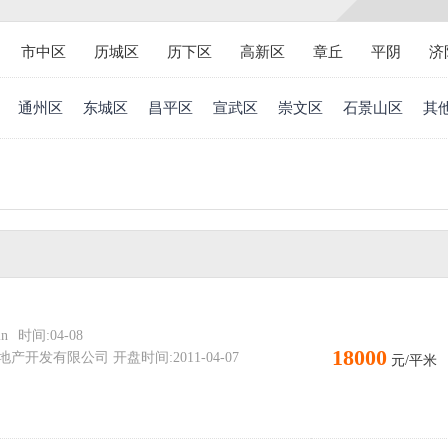
市中区
历城区
历下区
高新区
章丘
平阴
济
通州区
东城区
昌平区
宣武区
崇文区
石景山区
其
n
时间:04-08
18000
开发有限公司 开盘时间:2011-04-07
元/平米