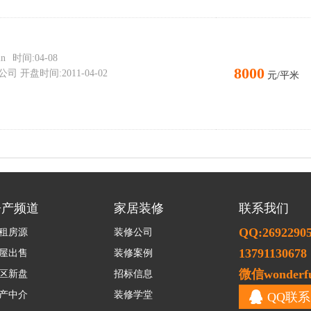
n
时间:04-08
8000
开盘时间:2011-04-02
元/平米
房产频道
家居装修
联系我们
QQ:2692290
租房源
装修公司
13791130678
屋出售
装修案例
微信wonderfu
区新盘
招标信息
产中介
装修学堂
QQ联系