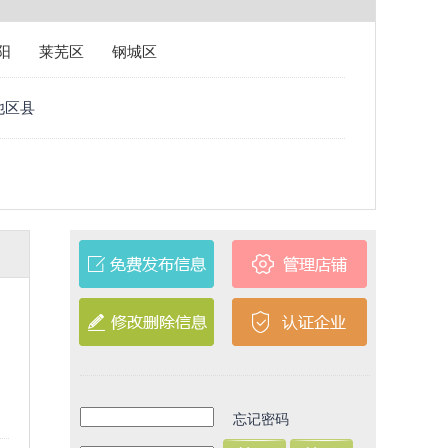
阳
莱芜区
钢城区
他区县
忘记密码