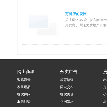
万科府前花园
关注度:
2545
次
发布者:admi
开发商:广州临海房地产有限公司 
网上商城
分类广告
数码影音
教育培训
出
家居用品
同城交友
房
餐饮休闲
餐饮美食
小
服装打扮
休闲娱乐
房