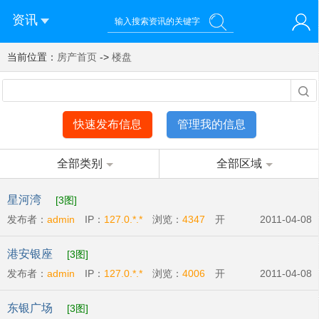
资讯
当前位置：
您好！欢迎来到济南西站棒极网-济南西部新城社区新媒体综
房产首页
->
楼盘
登录
合资讯门户网站
注册
微信快速登录
快速发布信息
管理我的信息
全部类别
全部区域
星河湾
[3图]
发布者：
admin
IP：
127.0.*.*
浏览：
4347
开
2011-04-08
发商:
广州宏富房地产有限公司
开盘时间:
2011-
港安银座
[3图]
04-09
发布者：
admin
IP：
127.0.*.*
浏览：
4006
开
2011-04-08
发商:
港安房地产开发有限公司
开盘时间:
2011-
东银广场
[3图]
04-14