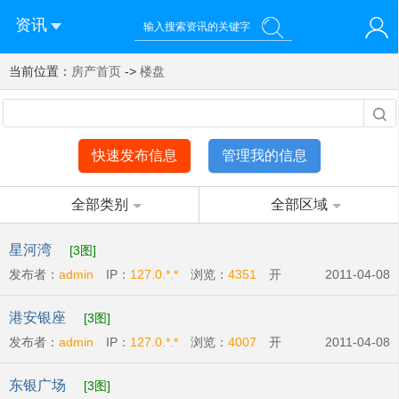
资讯
当前位置：
您好！欢迎来到济南西站棒极网-济南西部新城社区新媒体综
房产首页
->
楼盘
登录
合资讯门户网站
注册
微信快速登录
快速发布信息
管理我的信息
全部类别
全部区域
星河湾
[3图]
发布者：
admin
IP：
127.0.*.*
浏览：
4351
开
2011-04-08
发商:
广州宏富房地产有限公司
开盘时间:
2011-
港安银座
[3图]
04-09
发布者：
admin
IP：
127.0.*.*
浏览：
4007
开
2011-04-08
发商:
港安房地产开发有限公司
开盘时间:
2011-
东银广场
[3图]
04-14