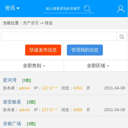
资讯
当前位置：
您好！欢迎来到济南西站棒极网-济南西部新城社区新媒体综
房产首页
->
楼盘
登录
合资讯门户网站
注册
微信快速登录
快速发布信息
管理我的信息
全部类别
全部区域
星河湾
[3图]
发布者：
admin
IP：
127.0.*.*
浏览：
4351
开
2011-04-08
发商:
广州宏富房地产有限公司
开盘时间:
2011-
港安银座
[3图]
04-09
发布者：
admin
IP：
127.0.*.*
浏览：
4009
开
2011-04-08
发商:
港安房地产开发有限公司
开盘时间:
2011-
东银广场
[3图]
04-14