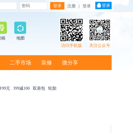
登录
注册
|
登录
投稿
地图
访问手机版
关注公众号
二手市场
装修
微分享
件99元
399减100
双肩包
轮胎