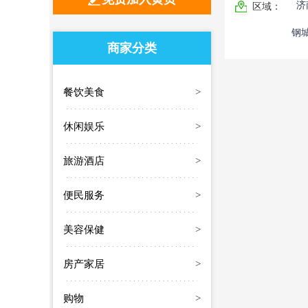
济
区域：
钢
商家分类
餐饮美食
>
休闲娱乐
>
旅游酒店
>
便民服务
>
美容保健
>
房产家居
>
购物
>