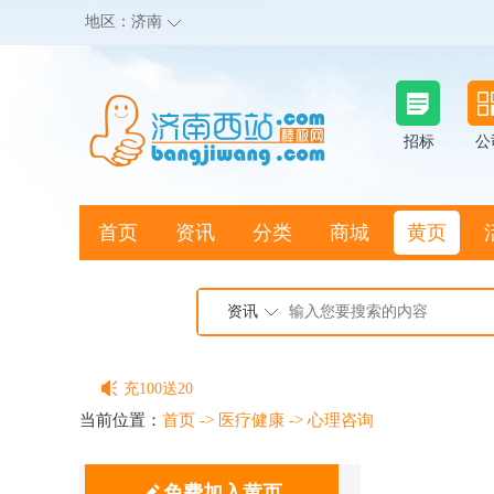
地区：
济南
招标
公
首页
资讯
分类
商城
黄页
地图搜店
资讯
棒极网点卡充值请联系客服
客服QQ:2692290505
充100送20
当前位置：
首页
->
医疗健康
->
心理咨询
免费加入黄页