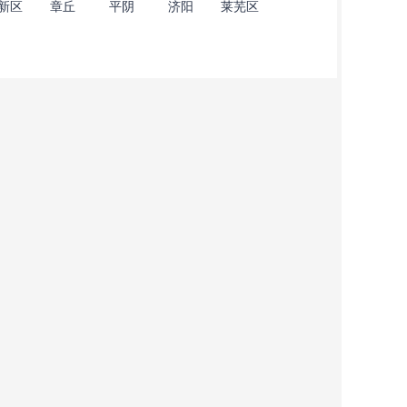
新区
章丘
平阴
济阳
莱芜区