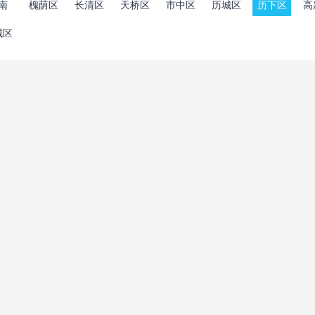
南
槐荫区
长清区
天桥区
市中区
历城区
历下区
高
城区