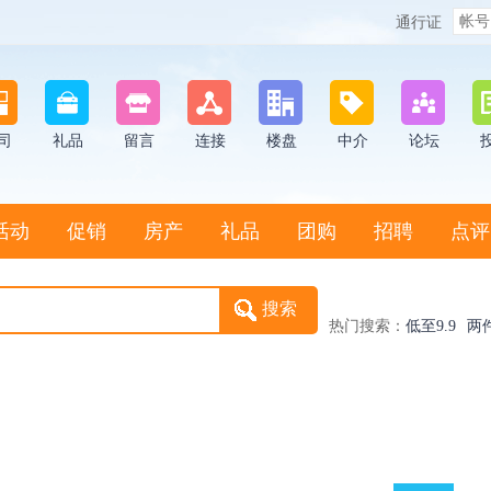
通行证
司
礼品
留言
连接
楼盘
中介
论坛
活动
促销
房产
礼品
团购
招聘
点评
热门搜索：
低至9.9
两