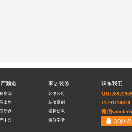
房产频道
家居装修
联系我们
QQ:2692290
租房源
装修公司
13791130678
屋出售
装修案例
微信wonderfu
区新盘
招标信息
产中介
装修学堂
QQ联系