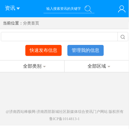
资讯
当前位置：
您好！欢迎来到济南西站棒极网-济南西部新城社区新媒体综
分类首页
登录
合资讯门户网站
注册
微信快速登录
快速发布信息
管理我的信息
全部类别
全部区域
@济南西站棒极网-济南西部新城社区新媒体综合资讯门户网站
版权所有
鲁ICP备1014813-1