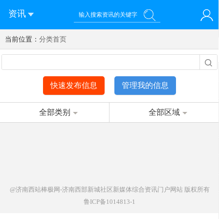
资讯
当前位置：
您好！欢迎来到济南西站棒极网-济南西部新城社区新媒体综
分类首页
登录
合资讯门户网站
注册
微信快速登录
快速发布信息
管理我的信息
全部类别
全部区域
@济南西站棒极网-济南西部新城社区新媒体综合资讯门户网站
版权所有
鲁ICP备1014813-1