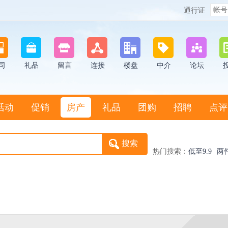
通行证
司
礼品
留言
连接
楼盘
中介
论坛
活动
促销
房产
礼品
团购
招聘
点评
热门搜索：
低至9.9
两