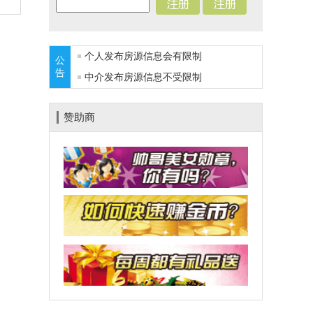
个人发布房源信息会有限制
公
告
中介发布房源信息不受限制
赞助商