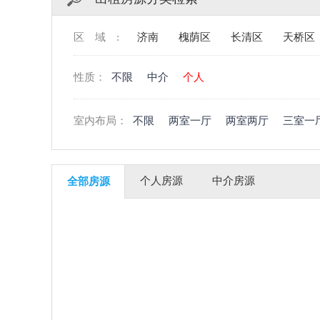
区域:
济南
槐荫区
长清区
天桥区
性质：
不限
中介
个人
室内布局：
不限
两室一厅
两室两厅
三室一
个人房源
中介房源
全部房源