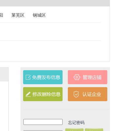
阳
莱芜区
钢城区
忘记密码