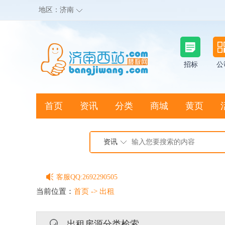
地区：
济南
招标
公
首页
资讯
分类
商城
黄页
地图搜店
资讯
棒极网点卡充值请联系客服
客服QQ:2692290505
充100送20
当前位置：
首页
->
出租
出租房源分类检索