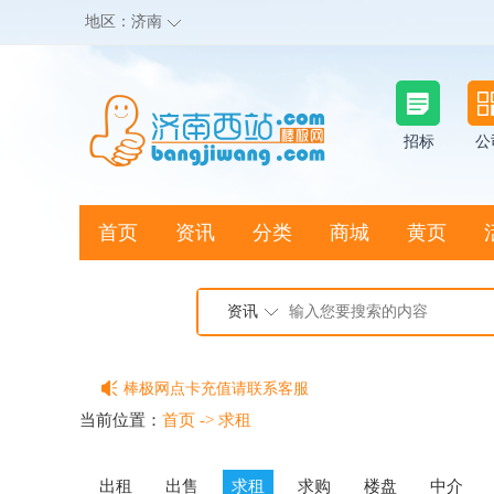
地区：
济南
招标
公
首页
资讯
分类
商城
黄页
地图搜店
资讯
棒极网点卡充值请联系客服
客服QQ:2692290505
当前位置：
首页
->
求租
充100送20
出租
出售
求租
求购
楼盘
中介