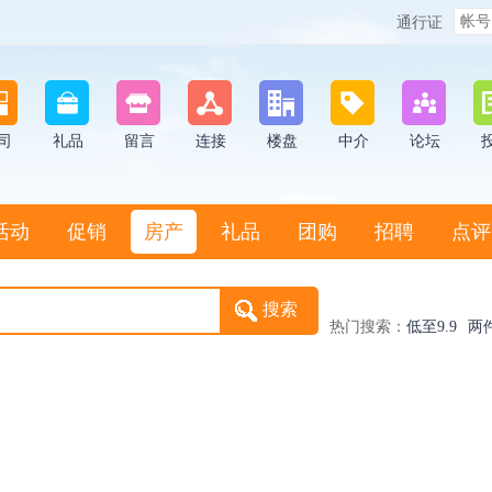
通行证
司
礼品
留言
连接
楼盘
中介
论坛
活动
促销
房产
礼品
团购
招聘
点评
热门搜索：
低至9.9
两