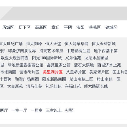
历城区
历下区
高新区
章丘
平阴
济阳
莱芜区
钢城区
恒大世纪广场
恒大御峰
恒大天玺
恒大翡翠华庭
恒大金碧新城
壹街
印象济南泉世界
海亮艺术华府
中建锦绣兰庭
地平西棠甲第
欧亚大观园商圈
阳光100国际新城
兴乐佳苑
龙湖水晶郦城
尚城
绿地新里香榭丽公馆
鑫苑世家公馆
蓝石大溪地
西城济水上苑
西市场商圈
营市街片区
美里湖片区
八里桥片区
吴家堡片区
匡山片
十西路
和谐广场商圈
阳光新路商圈
腊山南苑二区
腊山南苑一区
区
大金新苑
演马佳苑
礼乐佳苑
兴福佳苑
经六路延长线
两厅
一室一厅
一居室
三室以上
别墅