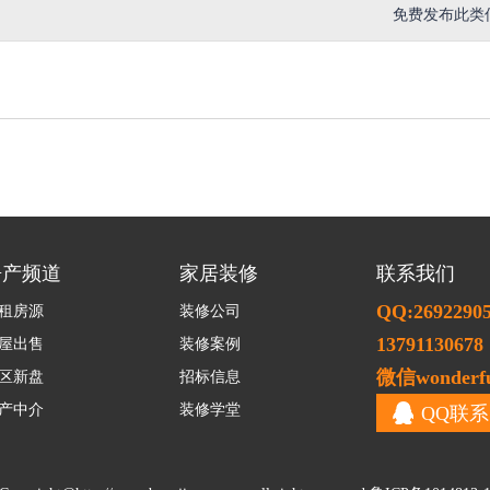
免费发布此类
房产频道
家居装修
联系我们
QQ:2692290
租房源
装修公司
13791130678
屋出售
装修案例
微信wonderfu
区新盘
招标信息
产中介
装修学堂
QQ联系