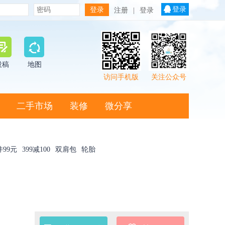
登录
注册
|
登录
投稿
地图
访问手机版
关注公众号
二手市场
装修
微分享
件99元
399减100
双肩包
轮胎