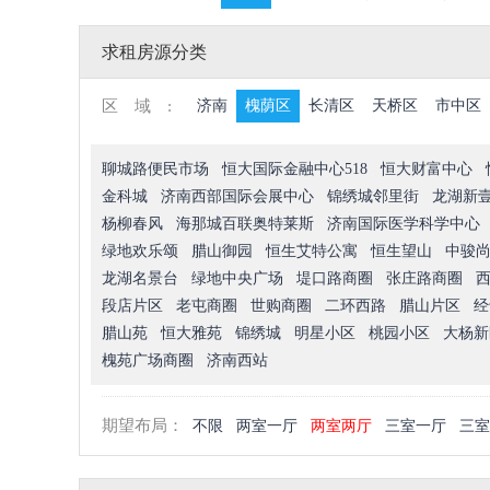
求租房源分类
区域:
济南
槐荫区
长清区
天桥区
市中区
聊城路便民市场
恒大国际金融中心518
恒大财富中心
金科城
济南西部国际会展中心
锦绣城邻里街
龙湖新
杨柳春风
海那城百联奥特莱斯
济南国际医学科学中心
绿地欢乐颂
腊山御园
恒生艾特公寓
恒生望山
中骏
龙湖名景台
绿地中央广场
堤口路商圈
张庄路商圈
段店片区
老屯商圈
世购商圈
二环西路
腊山片区
经
腊山苑
恒大雅苑
锦绣城
明星小区
桃园小区
大杨新
槐苑广场商圈
济南西站
期望布局：
不限
两室一厅
两室两厅
三室一厅
三室