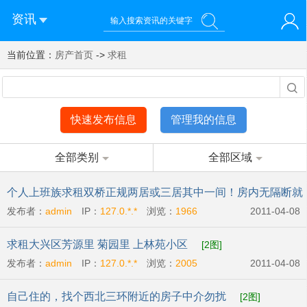
资讯
当前位置：
您好！欢迎来到济南西站棒极网-济南西部新城社区新媒体综
房产首页
->
求租
登录
合资讯门户网站
注册
微信快速登录
快速发布信息
管理我的信息
全部类别
全部区域
个人上班族求租双桥正规两居或三居其中一间！房内无隔断就
发布者：
admin
IP：
127.0.*.*
浏览：
1966
2011-04-08
行
[2图]
求租大兴区芳源里 菊园里 上林苑小区
[2图]
发布者：
admin
IP：
127.0.*.*
浏览：
2005
2011-04-08
自己住的，找个西北三环附近的房子中介勿扰
[2图]