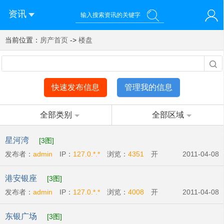
资讯
当前位置：
您好！欢迎来到济南西站棒极网-济南西部新城社区新媒体综
房产首页
->
楼盘
登录
合资讯门户网站
注册
微信快速登录
快速发布信息
管理我的信息
全部类别
全部区域
星河湾
[3图]
发布者：
admin
IP：
127.0.*.*
浏览：
4351
开
2011-04-08
发商:
广州宏富房地产有限公司
开盘时间:
2011-
港安银座
[3图]
04-09
发布者：
admin
IP：
127.0.*.*
浏览：
4008
开
2011-04-08
发商:
港安房地产开发有限公司
开盘时间:
2011-
东银广场
[3图]
04-14