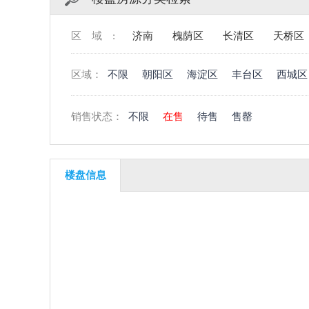
区域:
济南
槐荫区
长清区
天桥区
区域：
不限
朝阳区
海淀区
丰台区
西城区
销售状态：
不限
在售
待售
售罄
楼盘信息