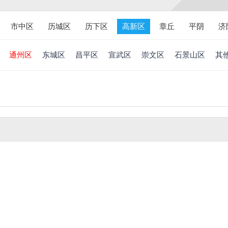
市中区
历城区
历下区
高新区
章丘
平阴
济
通州区
东城区
昌平区
宣武区
崇文区
石景山区
其