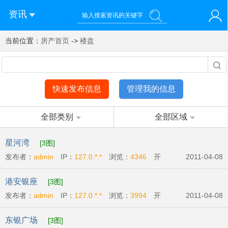
资讯
当前位置：
您好！欢迎来到济南西站棒极网-济南西部新城社区新媒体综
房产首页
->
楼盘
登录
合资讯门户网站
注册
微信快速登录
快速发布信息
管理我的信息
全部类别
全部区域
星河湾
[3图]
发布者：
admin
IP：
127.0.*.*
浏览：
4346
开
2011-04-08
发商:
广州宏富房地产有限公司
开盘时间:
2011-
港安银座
[3图]
04-09
发布者：
admin
IP：
127.0.*.*
浏览：
3994
开
2011-04-08
发商:
港安房地产开发有限公司
开盘时间:
2011-
东银广场
[3图]
04-14