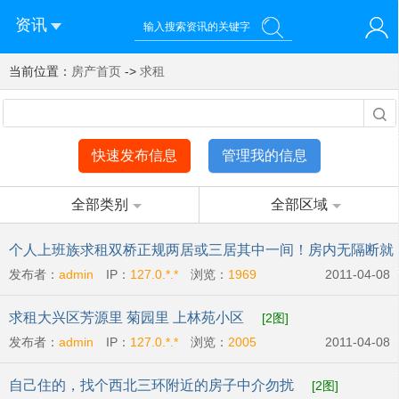
资讯
当前位置：
您好！欢迎来到济南西站棒极网-济南西部新城社区新媒体综
房产首页
->
求租
登录
合资讯门户网站
注册
微信快速登录
快速发布信息
管理我的信息
全部类别
全部区域
个人上班族求租双桥正规两居或三居其中一间！房内无隔断就
发布者：
admin
IP：
127.0.*.*
浏览：
1969
2011-04-08
行
[2图]
求租大兴区芳源里 菊园里 上林苑小区
[2图]
发布者：
admin
IP：
127.0.*.*
浏览：
2005
2011-04-08
自己住的，找个西北三环附近的房子中介勿扰
[2图]