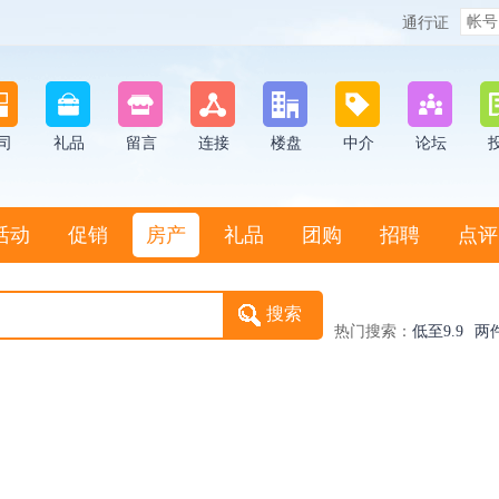
通行证
司
礼品
留言
连接
楼盘
中介
论坛
活动
促销
房产
礼品
团购
招聘
点评
热门搜索：
低至9.9
两