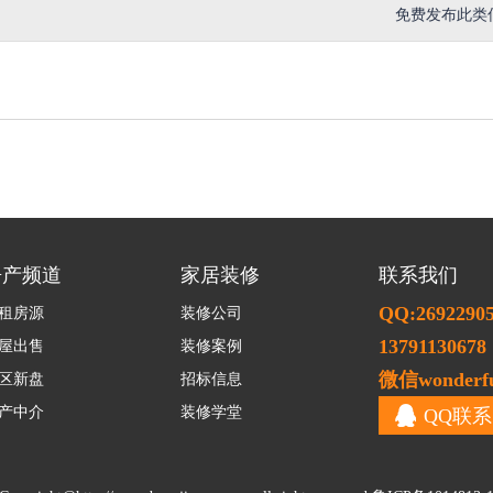
免费发布此类
房产频道
家居装修
联系我们
QQ:2692290
租房源
装修公司
13791130678
屋出售
装修案例
微信wonderfu
区新盘
招标信息
产中介
装修学堂
QQ联系