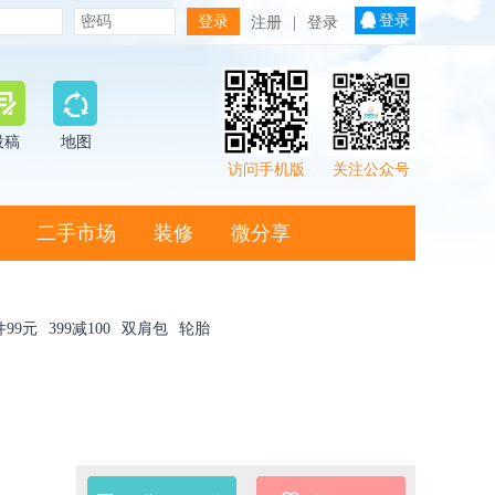
登录
注册
|
登录
投稿
地图
访问手机版
关注公众号
二手市场
装修
微分享
件99元
399减100
双肩包
轮胎