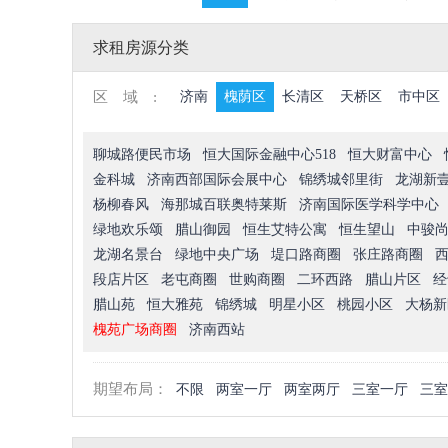
求租房源分类
区域:
济南
槐荫区
长清区
天桥区
市中区
聊城路便民市场
恒大国际金融中心518
恒大财富中心
金科城
济南西部国际会展中心
锦绣城邻里街
龙湖新
杨柳春风
海那城百联奥特莱斯
济南国际医学科学中心
绿地欢乐颂
腊山御园
恒生艾特公寓
恒生望山
中骏
龙湖名景台
绿地中央广场
堤口路商圈
张庄路商圈
段店片区
老屯商圈
世购商圈
二环西路
腊山片区
经
腊山苑
恒大雅苑
锦绣城
明星小区
桃园小区
大杨新
槐苑广场商圈
济南西站
期望布局：
不限
两室一厅
两室两厅
三室一厅
三室