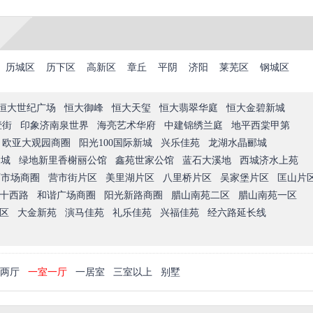
历城区
历下区
高新区
章丘
平阴
济阳
莱芜区
钢城区
恒大世纪广场
恒大御峰
恒大天玺
恒大翡翠华庭
恒大金碧新城
壹街
印象济南泉世界
海亮艺术华府
中建锦绣兰庭
地平西棠甲第
欧亚大观园商圈
阳光100国际新城
兴乐佳苑
龙湖水晶郦城
尚城
绿地新里香榭丽公馆
鑫苑世家公馆
蓝石大溪地
西城济水上苑
西市场商圈
营市街片区
美里湖片区
八里桥片区
吴家堡片区
匡山片
十西路
和谐广场商圈
阳光新路商圈
腊山南苑二区
腊山南苑一区
区
大金新苑
演马佳苑
礼乐佳苑
兴福佳苑
经六路延长线
两厅
一室一厅
一居室
三室以上
别墅