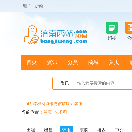
地区：
济南
招标
公
首页
资讯
分类
商城
黄页
地图搜店
资讯
棒极网点卡充值请联系客服
客服QQ:2692290505
当前位置：
首页
->
求租
充100送20
出租
出售
求租
求购
楼盘
中介